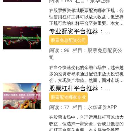
阅读：
163
栏目：
永华证券
在股票投资领域股票配资哪家正规，合
理使用杠杆工具可以放大收益，但选择
正规可靠的杠杆平台至关重要。本文综
合市场口碑、监管资质、用户反馈等因
专业配资平台推荐：安全可靠，低息高效，助您稳健投资
素，整理出十大正规安全好....
股票免息配资公司
阅读：
96
栏目：
股票免息配资公
司
在当今快速变化的金融市场中，越来越
多的投资者寻求通过配资来放大投资机
会，实现资产增值。然而，面对市场上
众多的配资平台，如何选择一个安全可
股票杠杆平台推荐：安全低息、合规好用的券商及工具
靠、低息高效的平台成为投....
股票配资哪家专业
阅读：
77
栏目：
永华证券APP
在股票市场中，合理运用杠杆可以放大
收益，但选择一家安全、合规且低息的
杠杆平台至关重要。本文将为您推荐几