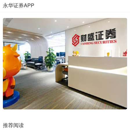
永华证券APP
推荐阅读