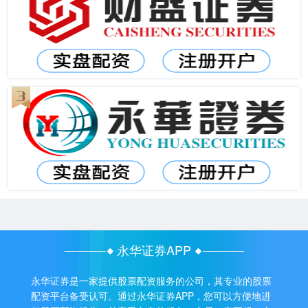
永华证券APP
永华证券是一家提供股票配资服务的公司，其专业的股票
配资平台备受认可。通过永华证券APP，您可以方便地进