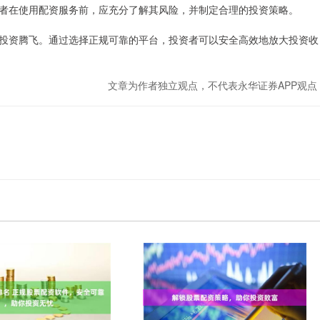
者在使用配资服务前，应充分了解其风险，并制定合理的投资策略。
投资腾飞。通过选择正规可靠的平台，投资者可以安全高效地放大投资收
文章为作者独立观点，不代表永华证券APP观点