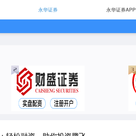
永华证券
永华证券APP
：轻松融资，助你投资腾飞