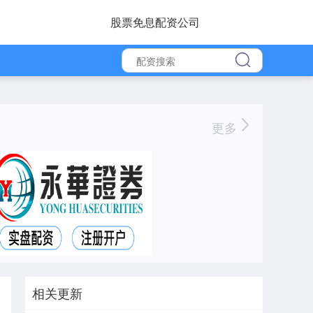
股票免息配资公司
更多
相关更新