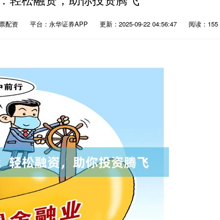
股票配资
平台：永华证券APP
更新：2025-09-22 04:56:47
阅读：155