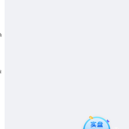
确
，
保