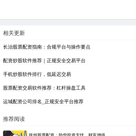
相关更新
长治股票配资指南：合规平台与操作要点
配资炒股软件推荐｜正规安全交易平台
手机炒股软件排行，低延迟交易
股票配资交易软件推荐：杠杆操盘工具
运城配资公司排名_正规安全平台推荐
推荐阅读
抚州股票配资：助您投资无忧，财富增值