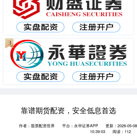
靠谱期货配资，安全低息首选
作者：股票配资世界
平台：永华证券APP
更新：2026-05-08
10:39:03
阅读：112