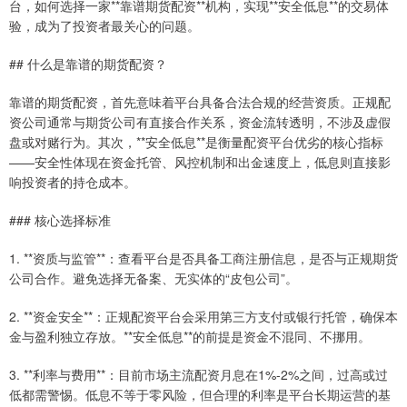
台，如何选择一家**靠谱期货配资**机构，实现**安全低息**的交易体
验，成为了投资者最关心的问题。
## 什么是靠谱的期货配资？
靠谱的期货配资，首先意味着平台具备合法合规的经营资质。正规配
资公司通常与期货公司有直接合作关系，资金流转透明，不涉及虚假
盘或对赌行为。其次，**安全低息**是衡量配资平台优劣的核心指标
——安全性体现在资金托管、风控机制和出金速度上，低息则直接影
响投资者的持仓成本。
### 核心选择标准
1. **资质与监管**：查看平台是否具备工商注册信息，是否与正规期货
公司合作。避免选择无备案、无实体的“皮包公司”。
2. **资金安全**：正规配资平台会采用第三方支付或银行托管，确保本
金与盈利独立存放。**安全低息**的前提是资金不混同、不挪用。
3. **利率与费用**：目前市场主流配资月息在1%-2%之间，过高或过
低都需警惕。低息不等于零风险，但合理的利率是平台长期运营的基