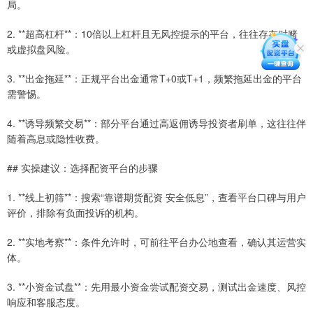
局。
2. **超高杠杆**：10倍以上杠杆且无风控提示的平台，往往存在对赌
或虚拟盘风险。
3. **出金拖延**：正规平台出金通常T+0或T+1，频繁拖延出金的平台
需警惕。
4. **诱导频繁交易**：部分平台通过高返佣诱导投资者刷单，这往往伴
随着高息或隐性收费。
## 实操建议：选择配资平台的步骤
1. **线上初筛**：搜索“靠谱期货配资 安全低息”，查看平台口碑与用户
评价，排除有负面投诉的机构。
2. **实地考察**：条件允许时，可前往平台办公地查看，确认其运营实
体。
3. **小资金试盘**：先用最小资金尝试配资交易，测试出金速度、风控
响应和客服态度。