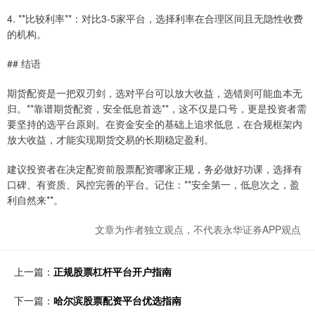
4. **比较利率**：对比3-5家平台，选择利率在合理区间且无隐性收费
的机构。
## 结语
期货配资是一把双刃剑，选对平台可以放大收益，选错则可能血本无
归。**靠谱期货配资，安全低息首选**，这不仅是口号，更是投资者需
要坚持的选平台原则。在资金安全的基础上追求低息，在合规框架内
放大收益，才能实现期货交易的长期稳定盈利。
建议投资者在决定配资前股票配资哪家正规，务必做好功课，选择有
口碑、有资质、风控完善的平台。记住：**安全第一，低息次之，盈
利自然来**。
文章为作者独立观点，不代表永华证券APP观点
上一篇：
正规股票杠杆平台开户指南
下一篇：
哈尔滨股票配资平台优选指南